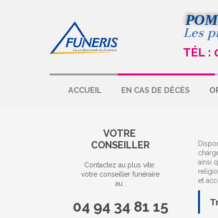
POM
Les p
TÉL : 
ACCUEIL
EN CAS DE DÉCÈS
O
VOTRE
CONSEILLER
Dispon
charge
ainsi 
Contactez au plus vite:
religi
votre conseiller funéraire
et acc
au :
T
04 94 34 81 15