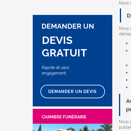
Nous e
D
DEMANDER UN
Nous e
démar
DEVIS
GRATUIT
Rapide et sans
engagement
DEMANDER UN DEVIS
A
p
CHAMBRE FUNÉRAIRE
Nous p
publie