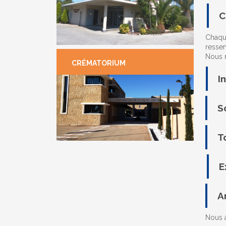
C
Chaque
ressem
Nous 
CRÉMATORIUM
I
S
T
E
A
Nous a